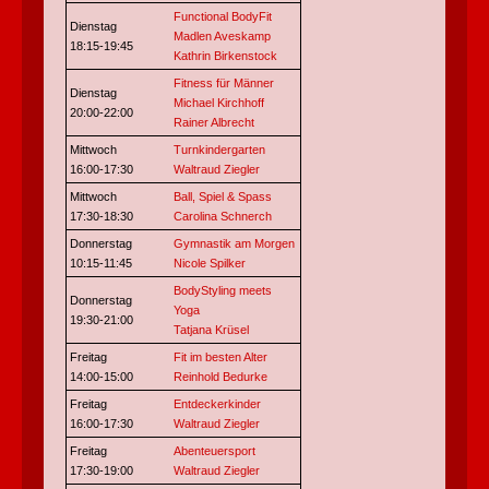
Functional BodyFit
Dienstag
Madlen Aveskamp
18:15-19:45
Kathrin Birkenstock
Fitness für Männer
Dienstag
Michael Kirchhoff
20:00-22:00
Rainer Albrecht
Mittwoch
Turnkindergarten
16:00-17:30
Waltraud Ziegler
Mittwoch
Ball, Spiel & Spass
17:30-18:30
Carolina Schnerch
Donnerstag
Gymnastik am Morgen
10:15-11:45
Nicole Spilker
BodyStyling meets
Donnerstag
Yoga
19:30-21:00
Tatjana Krüsel
Freitag
Fit im besten Alter
14:00-15:00
Reinhold Bedurke
Freitag
Entdeckerkinder
16:00-17:30
Waltraud Ziegler
Freitag
Abenteuersport
17:30-19:00
Waltraud Ziegler