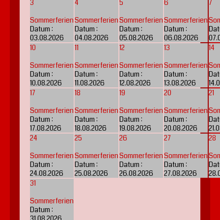
3
4
5
6
7
Sommerferien
Sommerferien
Sommerferien
Sommerferien
Som
Datum :
Datum :
Datum :
Datum :
Dat
03.08.2026
04.08.2026
05.08.2026
06.08.2026
07.
10
11
12
13
14
Sommerferien
Sommerferien
Sommerferien
Sommerferien
Som
Datum :
Datum :
Datum :
Datum :
Dat
10.08.2026
11.08.2026
12.08.2026
13.08.2026
14.
17
18
19
20
21
Sommerferien
Sommerferien
Sommerferien
Sommerferien
Som
Datum :
Datum :
Datum :
Datum :
Dat
17.08.2026
18.08.2026
19.08.2026
20.08.2026
21.
24
25
26
27
28
Sommerferien
Sommerferien
Sommerferien
Sommerferien
Som
Datum :
Datum :
Datum :
Datum :
Dat
24.08.2026
25.08.2026
26.08.2026
27.08.2026
28.
31
Sommerferien
Datum :
31.08.2026