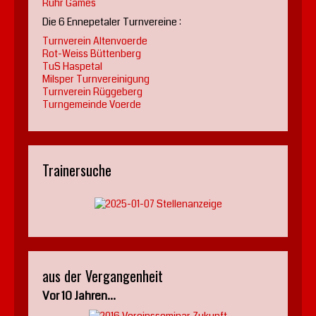
Ruhr Games
Die 6 Ennepetaler Turnvereine :
Turnverein Altenvoerde
Rot-Weiss Büttenberg
TuS Haspetal
Milsper Turnvereinigung
Turnverein Rüggeberg
Turngemeinde Voerde
Trainersuche
aus der Vergangenheit
Vor 10 Jahren...