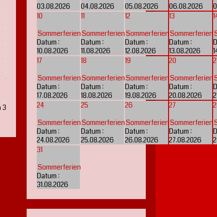
03.08.2026
04.08.2026
05.08.2026
06.08.2026
0
10
11
12
13
1
Sommerferien
Sommerferien
Sommerferien
Sommerferien
Datum :
Datum :
Datum :
Datum :
D
10.08.2026
11.08.2026
12.08.2026
13.08.2026
1
17
18
19
20
2
Sommerferien
Sommerferien
Sommerferien
Sommerferien
Datum :
Datum :
Datum :
Datum :
D
17.08.2026
18.08.2026
19.08.2026
20.08.2026
2
24
25
26
27
2
n 3
Sommerferien
Sommerferien
Sommerferien
Sommerferien
Datum :
Datum :
Datum :
Datum :
D
24.08.2026
25.08.2026
26.08.2026
27.08.2026
2
31
Sommerferien
Datum :
31.08.2026