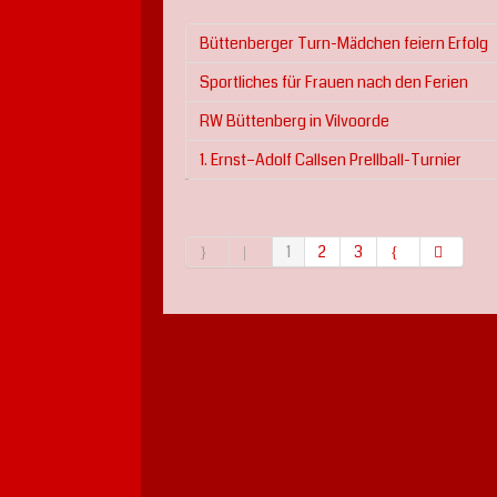
Büttenberger Turn-Mädchen feiern Erfolg
Sportliches für Frauen nach den Ferien
RW Büttenberg in Vilvoorde
1. Ernst–Adolf Callsen Prellball-Turnier
1
2
3