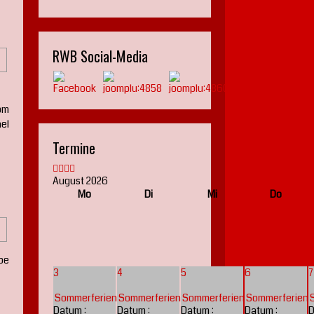
RWB Social-Media
om
el
Termine
August 2026
Mo
Di
Mi
Do
pe
3
4
5
6
7
Sommerferien
Sommerferien
Sommerferien
Sommerferien
Datum :
Datum :
Datum :
Datum :
D