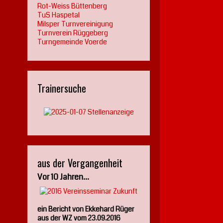
Rot-Weiss Büttenberg
TuS Haspetal
Milsper Turnvereinigung
Turnverein Rüggeberg
Turngemeinde Voerde
Trainersuche
aus der Vergangenheit
Vor 10 Jahren...
ein Bericht von Ekkehard Rüger
aus der WZ vom 23.09.2016