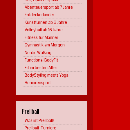
Abenteuersport ab 7 Jahre
Entdeckerkinder
Kunstturnen ab 6 Jahre
Volleyball ab 16 Jahre
Fitness für Männer
Gymnastik am Morgen
Nordic Walking
Functional BodyFit
Fit im besten Alter
BodyStyling meets Yoga
Seniorensport
Prellball
Was ist Prellball?
Prellball-Turniere