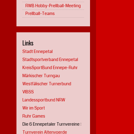
RWB Hobby-Prellball-Meeting
Prellball-Teams
Links
Stadt Ennepetal
Stadtsportverband Ennepetal
KreisSportBund Ennepe-Ruhr
Märkischer Turngau
Westfälischer Turnerbund
VIBSS
Landessportbund NRW
Wir im Sport
Ruhr Games
Die 6 Ennepetaler Turnvereine :
Turnverein Altenvoerde