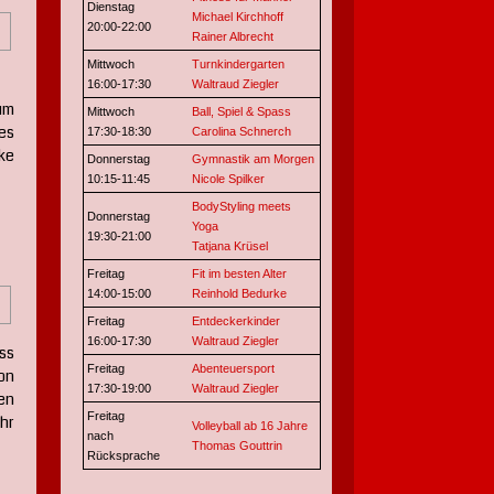
Dienstag
Michael Kirchhoff
20:00-22:00
Rainer Albrecht
Mittwoch
Turnkindergarten
16:00-17:30
Waltraud Ziegler
um
Mittwoch
Ball, Spiel & Spass
 es
17:30-18:30
Carolina Schnerch
ke
Donnerstag
Gymnastik am Morgen
10:15-11:45
Nicole Spilker
BodyStyling meets
Donnerstag
Yoga
19:30-21:00
Tatjana Krüsel
Freitag
Fit im besten Alter
14:00-15:00
Reinhold Bedurke
Freitag
Entdeckerkinder
16:00-17:30
Waltraud Ziegler
ss
Freitag
Abenteuersport
on
17:30-19:00
Waltraud Ziegler
en
Freitag
hr
Volleyball ab 16 Jahre
nach
Thomas Gouttrin
Rücksprache