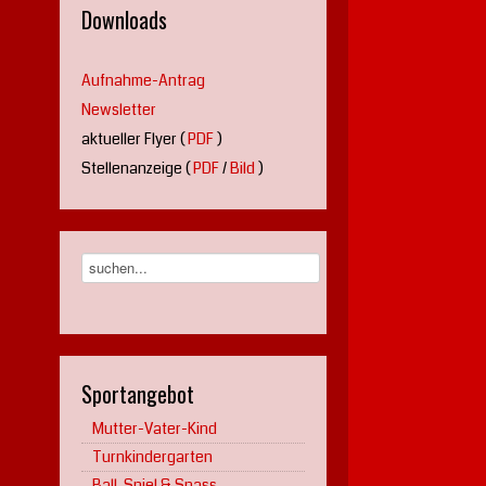
Downloads
Aufnahme-Antrag
Newsletter
aktueller Flyer (
PDF
)
Stellenanzeige (
PDF
/
Bild
)
Sportangebot
Mutter-Vater-Kind
Turnkindergarten
Ball, Spiel & Spass