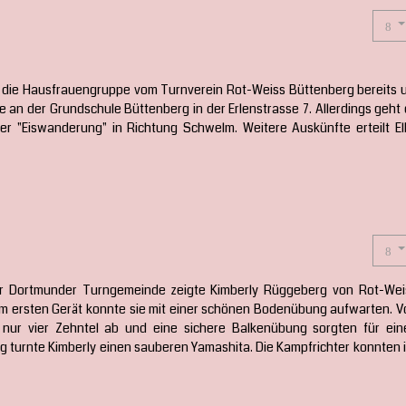
ich die Hausfrauengruppe vom Turnverein Rot-Weiss Büttenberg bereits 
le an der Grundschule Büttenberg in der Erlenstrasse 7. Allerdings geht
ner "Eiswanderung" in Richtung Schwelm. Weitere Auskünfte erteilt El
der Dortmunder Turngemeinde zeigte Kimberly Rüggeberg von Rot-Wei
 Am ersten Gerät konnte sie mit einer schönen Bodenübung aufwarten. V
 nur vier Zehntel ab und eine sichere Balkenübung sorgten für ein
turnte Kimberly einen sauberen Yamashita. Die Kampfrichter konnten i