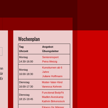
Jahr
Monat
Jahr
Monat
Wochenplan
Tag
Angebot
Uhrzeit
Übungsleiter
Montag
Seniorensport
14:30-16:00
Petra Wetzig
hn
Kunstturnen ab 6
Montag
Jahre
für
16:00-18:30
Juliane Hoffmann
Er
Dienstag
Mutter-Vater-Kind
16:00-17:30
Vanessa Kehrein
Functional BodyFit
Dienstag
Madlen Aveskamp
18:15-19:45
Kathrin Birkenstock
Fitness für Männer