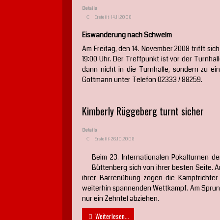
Details
Erstellt: 14.11.2008
Eiswanderung nach Schwelm
Am Freitag, den 14. November 2008 trifft s
19:00 Uhr. Der Treffpunkt ist vor der Turnhal
dann nicht in die Turnhalle, sondern zu ei
Gottmann unter Telefon 02333 / 88259.
Kimberly Rüggeberg turnt sicher
Details
Erstellt: 26.10.2008
Beim 23. Internationalen Pokalturnen 
Büttenberg sich von ihrer besten Seite.
ihrer Barrenübung zogen die Kampfrichter
weiterhin spannenden Wettkampf. Am Sprung 
nur ein Zehntel abziehen.
Weiterlesen...