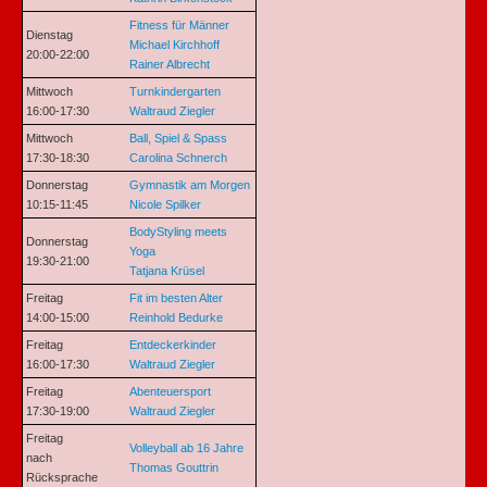
Fitness für Männer
Dienstag
Michael Kirchhoff
20:00-22:00
Rainer Albrecht
Mittwoch
Turnkindergarten
16:00-17:30
Waltraud Ziegler
Mittwoch
Ball, Spiel & Spass
17:30-18:30
Carolina Schnerch
Donnerstag
Gymnastik am Morgen
10:15-11:45
Nicole Spilker
BodyStyling meets
Donnerstag
Yoga
19:30-21:00
Tatjana Krüsel
Freitag
Fit im besten Alter
14:00-15:00
Reinhold Bedurke
Freitag
Entdeckerkinder
16:00-17:30
Waltraud Ziegler
Freitag
Abenteuersport
17:30-19:00
Waltraud Ziegler
Freitag
Volleyball ab 16 Jahre
nach
Thomas Gouttrin
Rücksprache