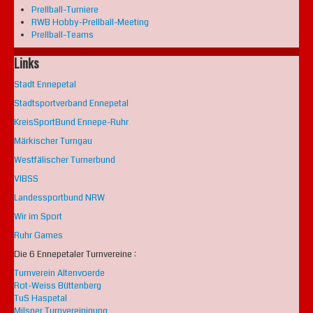
Prellball-Turniere
RWB Hobby-Prellball-Meeting
Prellball-Teams
Links
Stadt Ennepetal
Stadtsportverband Ennepetal
KreisSportBund Ennepe-Ruhr
Märkischer Turngau
Westfälischer Turnerbund
VIBSS
Landessportbund NRW
Wir im Sport
Ruhr Games
Die 6 Ennepetaler Turnvereine :
Turnverein Altenvoerde
Rot-Weiss Büttenberg
TuS Haspetal
Milsper Turnvereinigung