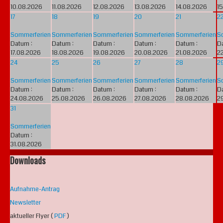
10.08.2026
11.08.2026
12.08.2026
13.08.2026
14.08.2026
1
17
18
19
20
21
2
Sommerferien
Sommerferien
Sommerferien
Sommerferien
Sommerferien
S
Datum :
Datum :
Datum :
Datum :
Datum :
D
17.08.2026
18.08.2026
19.08.2026
20.08.2026
21.08.2026
2
24
25
26
27
28
2
Sommerferien
Sommerferien
Sommerferien
Sommerferien
Sommerferien
S
Datum :
Datum :
Datum :
Datum :
Datum :
D
24.08.2026
25.08.2026
26.08.2026
27.08.2026
28.08.2026
2
31
Sommerferien
Datum :
31.08.2026
Downloads
Aufnahme-Antrag
Newsletter
aktueller Flyer (
PDF
)