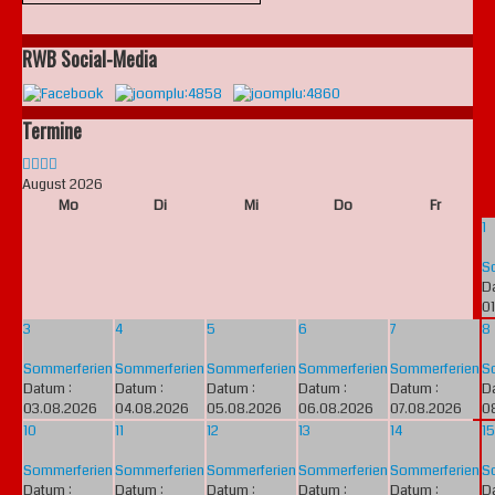
RWB Social-Media
Termine
August 2026
Mo
Di
Mi
Do
Fr
1
S
D
0
3
4
5
6
7
8
Sommerferien
Sommerferien
Sommerferien
Sommerferien
Sommerferien
S
Datum :
Datum :
Datum :
Datum :
Datum :
D
03.08.2026
04.08.2026
05.08.2026
06.08.2026
07.08.2026
0
10
11
12
13
14
15
Sommerferien
Sommerferien
Sommerferien
Sommerferien
Sommerferien
S
Datum :
Datum :
Datum :
Datum :
Datum :
D