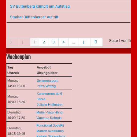
SV Büttenberg kämpft um Aufstieg
Starker Büttenberger Auftritt
Seite 1 von 5
1
2
3
4
...
Wochenplan
Tag
Angebot
Uhrzeit
Übungsleiter
Montag
Seniorensport
14:30-16:00
Petra Wetzig
Kunstturnen ab 6
Montag
Jahre
16:00-18:30
Juliane Hoffmann
Dienstag
Mutter-Vater-Kind
16:00-17:30
Vanessa Kehrein
Functional BodyFit
Dienstag
Madlen Aveskamp
18:15-19:45
Kathrin Birkenstock