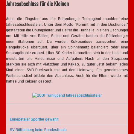
Jahresabschluss für die Kleinen
Auch die Jüngsten aus der Büttenberger Turnjugend machten eine
Jahresabschlussfeier. Unter dem Motto "Kommt mit in den Dschungel"
gestalteten die Übungsleiter und Helfer die Turnhalle in einen Dschungel
um. Mit Hilfe von Bällen, Seilen und Geräten bauten die Büttenberger
neun Stationen auf. Da wurden Kokosnüsse transportiert, eine
Hängebrücke überquert, über ein Spinnennetz balanciert oder eine
Smaragdhöhle erobert. Über 50 Kinder tummelten sich in der Halle und
meisterten alle Hindernisse und Aufgaben. Nach all den Strapazen
stärkten sie sich mit Plätzchen und Kakao. Zu guter Letzt bekam jedes
Kind einen SVB-Rucksack mit auf den Heimweg. Ein gemeinsames
Weihnachtslied bildete den Abschluss. Auch für die Eltern wurde mit
Kaffee und Keksen gesorgt.
Ennepetaler Sportler gewählt
SV Büttenberg beim Bundesfinale