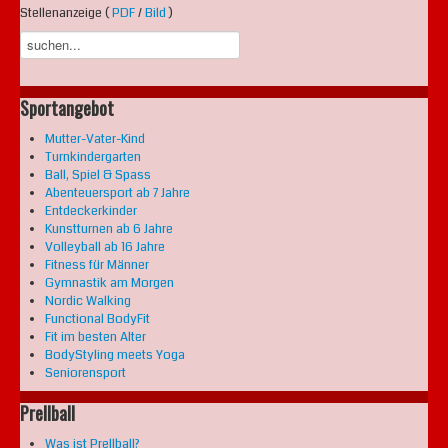
Stellenanzeige (
PDF
/
Bild
)
Sportangebot
Mutter-Vater-Kind
Turnkindergarten
Ball, Spiel & Spass
Abenteuersport ab 7 Jahre
Entdeckerkinder
Kunstturnen ab 6 Jahre
Volleyball ab 16 Jahre
Fitness für Männer
Gymnastik am Morgen
Nordic Walking
Functional BodyFit
Fit im besten Alter
BodyStyling meets Yoga
Seniorensport
Prellball
Was ist Prellball?