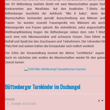
Der SV Büttenberg startete direkt mit zwei Mannschaften gegen fünf
Konkurrenten aus Westfalen. Auf den knallroten T-Shirts der
Büttenberger leuchtete der Aufdruck "Mix it baby", denn die
Mannschaften bestanden gemäß Ausschreibung aus Männer und
Frauen. So wurden sowohl Frauengeräte von Männern als auch
Männergeräte von Frauen geturnt. Als einheitliche, extra angeschaffte
Wettkampfkleidung trugen die Büttenberger neben dem rote T-Shirt
noch eine rote Nikolausmütze und schwarze Hosen. Dies führte zu
Beifall und Spaß bei den Zuschauern und Teilnehmern. Die Urkunden für
Platz fünf und sieben hatten die Ennepetaler sich redlich verdient.
Der Erlös der Veranstaltung kommt der Aktion "Lichtblicke" zugute.
Auch im nächsten Jahr wollen die Mannschaften wieder für den guten
Zweck turnen.
Büttenberger Turnkinder im Dschungel
Details
Erstellt: 07.12.2001