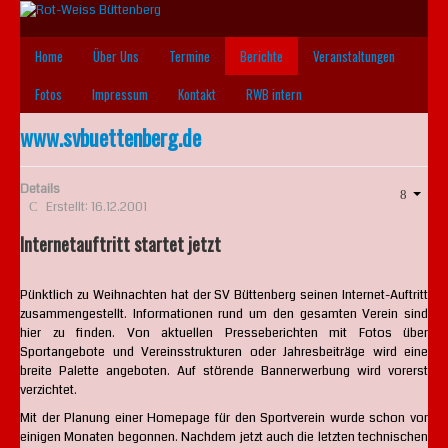
Jahr
Monat
Jahr
Monat
Home
Über Uns
Termine
Berichte
Veranstaltungen
Fotos
Impressum
Kontakt
RWB intern
www.svbuettenberg.de
Details
Erstellt: 16.12.2001
Internetauftritt startet jetzt
Pünktlich zu Weihnachten hat der SV Büttenberg seinen Internet-Auftritt
zusammengestellt. Informationen rund um den gesamten Verein sind
hier zu finden. Von aktuellen Presseberichten mit Fotos über
Sportangebote und Vereinsstrukturen oder Jahresbeiträge wird eine
breite Palette angeboten. Auf störende Bannerwerbung wird vorerst
verzichtet.
Mit der Planung einer Homepage für den Sportverein wurde schon vor
einigen Monaten begonnen. Nachdem jetzt auch die letzten technischen