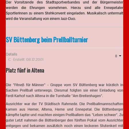
Der Vorsitzende des Stadtsportverbandes und der Bürgermeister
werden die Ehrungen vornehmen. Hierzu sind alle Ennepetaler
SportlerInnen zu einem Stehkonvent eingeladen. Musikalisch untermalt
wird die Veranstaltung von einem Jazz-Duo.
SV Büttenberg beim Prellballturnier
Details
Erstellt: 08.12.2001
Platz fünf in Altena
Die "Fitneß für Männer" - Gruppe vom SV Büttenberg war kürzlich in
Sachen Prellball unterwegs. Diesmal folgten sie einer Einladung von
Ferdi Karhof nach Altena in die Turnhalle "Am Breitenhagen".
Ausrichter war der TV Städtisch Rahmede. Die Prellballmannschaften
kamen aus Hemer, Altena, Herne und Ennepetal. Die Büttenberger
kämpfte tapfer und machten einigen Prellballern das "Leben schwer". Zu
guter Letzt nahmen die Büttenberger den fünften Pokal vom Ausrichter
entgegen und bekamen zusätzlich noch einen leckeren Stutenkerl mit