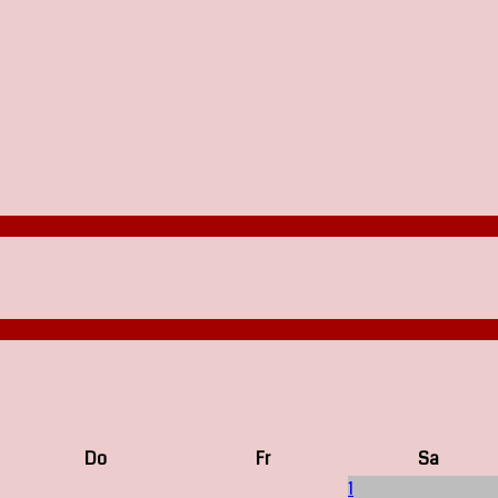
Do
Fr
Sa
1