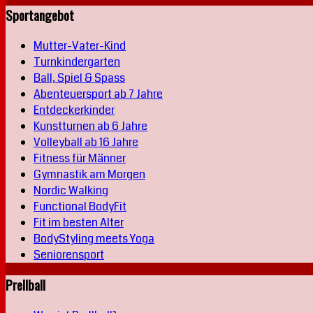
Sportangebot
Mutter-Vater-Kind
Turnkindergarten
Ball, Spiel & Spass
Abenteuersport ab 7 Jahre
Entdeckerkinder
Kunstturnen ab 6 Jahre
Volleyball ab 16 Jahre
Fitness für Männer
Gymnastik am Morgen
Nordic Walking
Functional BodyFit
Fit im besten Alter
BodyStyling meets Yoga
Seniorensport
Prellball