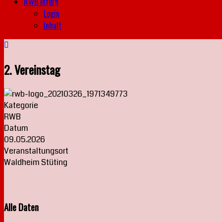
RWB intern
Login
Inhalt
2. Vereinstag
Kategorie
RWB
Datum
09.05.2026
Veranstaltungsort
Waldheim Stüting
Alle Daten