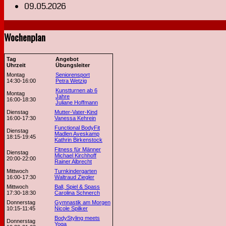
09.05.2026
Wochenplan
Tag
Angebot
Uhrzeit
Übungsleiter
Montag
Seniorensport
14:30-16:00
Petra Wetzig
Kunstturnen ab 6
Montag
Jahre
16:00-18:30
Juliane Hoffmann
Dienstag
Mutter-Vater-Kind
16:00-17:30
Vanessa Kehrein
Functional BodyFit
Dienstag
Madlen Aveskamp
18:15-19:45
Kathrin Birkenstock
Fitness für Männer
Dienstag
Michael Kirchhoff
20:00-22:00
Rainer Albrecht
Mittwoch
Turnkindergarten
16:00-17:30
Waltraud Ziegler
Mittwoch
Ball, Spiel & Spass
17:30-18:30
Carolina Schnerch
Donnerstag
Gymnastik am Morgen
10:15-11:45
Nicole Spilker
BodyStyling meets
Donnerstag
Yoga