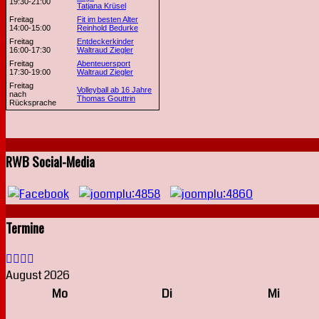
19:30-21:00
Tatjana Krüsel
Freitag
Fit im besten Alter
14:00-15:00
Reinhold Bedurke
Freitag
Entdeckerkinder
16:00-17:30
Waltraud Ziegler
Freitag
Abenteuersport
17:30-19:00
Waltraud Ziegler
Freitag
Volleyball ab 16 Jahre
nach
Thomas Gouttrin
Rücksprache
RWB Social-Media
Termine
August 2026
Mo
Di
Mi