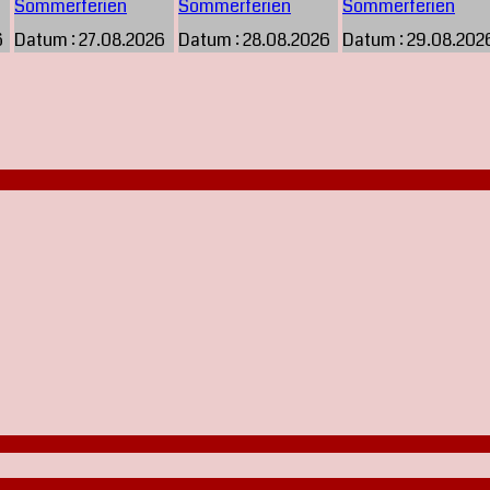
Sommerferien
Sommerferien
Sommerferien
6
Datum :
27.08.2026
Datum :
28.08.2026
Datum :
29.08.202