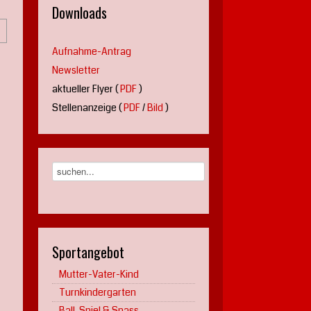
Downloads
Aufnahme-Antrag
Newsletter
aktueller Flyer (
PDF
)
Stellenanzeige (
PDF
/
Bild
)
Sportangebot
Mutter-Vater-Kind
Turnkindergarten
Ball, Spiel & Spass