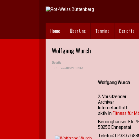
Home
Über Uns
Termine
Berichte
Wolfgang Wurch
Details
Erstellt: 22.03.2021
Wolfgang Wurch
2. Vorsitzender
Archivar
Internetauftritt
aktiv in
Fitness für M
Berninghauser Str. 4
58256 Ennepetal
Telefon: 02333 / 68