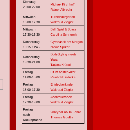
Dienstag
Michael Kirchhoff
20:00-22:00
Rainer Albrecht
Mittwoch
Turnkindergarten
16:00-17:30
Waltraud Ziegler
Mittwoch
Ball, Spiel & Spass
17:30-18:30
Carolina Schnerch
Donnerstag
Gymnastik am Morgen
10:15-11:45
Nicole Spilker
BodyStyling meets
Donnerstag
Yoga
19:30-21:00
Tatjana Krüsel
Freitag
Fit im besten Alter
14:00-15:00
Reinhold Bedurke
Freitag
Entdeckerkinder
16:00-17:30
Waltraud Ziegler
Freitag
Abenteuersport
17:30-19:00
Waltraud Ziegler
Freitag
Volleyball ab 16 Jahre
nach
Thomas Gouttrin
Rücksprache