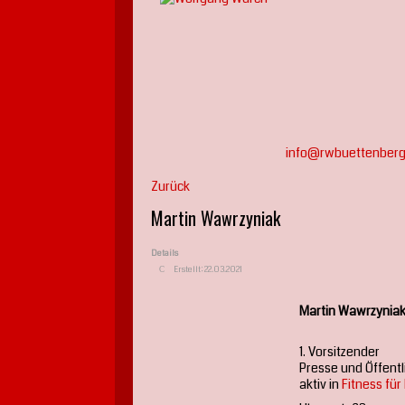
info@rwbuettenberg
Zurück
Martin Wawrzyniak
Details
Erstellt: 22.03.2021
Martin Wawrzynia
1. Vorsitzender
Presse und Öffentl
aktiv in
Fitness fü