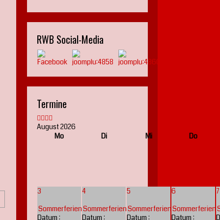
RWB Social-Media
Termine
August 2026
Mo
Di
Mi
Do
3
4
5
6
7
Sommerferien
Sommerferien
Sommerferien
Sommerferien
Datum :
Datum :
Datum :
Datum :
D