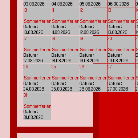
03.08.2026
04.08.2026
05.08.2026
06.08.2026
0
10
11
12
13
1
Sommerferien
Sommerferien
Sommerferien
Sommerferien
Datum :
Datum :
Datum :
Datum :
D
10.08.2026
11.08.2026
12.08.2026
13.08.2026
1
17
18
19
20
2
Sommerferien
Sommerferien
Sommerferien
Sommerferien
Datum :
Datum :
Datum :
Datum :
D
17.08.2026
18.08.2026
19.08.2026
20.08.2026
2
24
25
26
27
2
Sommerferien
Sommerferien
Sommerferien
Sommerferien
Datum :
Datum :
Datum :
Datum :
D
24.08.2026
25.08.2026
26.08.2026
27.08.2026
2
31
Sommerferien
Datum :
31.08.2026