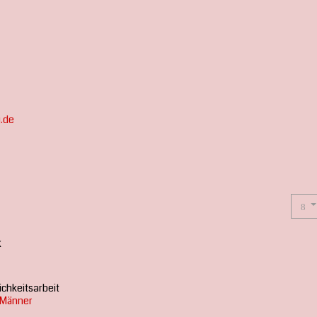
.de
k
ichkeitsarbeit
r Männer