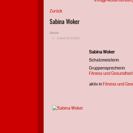
info@rwbuettenber
Zurück
Sabina Woker
Details
Erstellt: 22.03.2021
Sabina Woker
Schatzmeisterin
Gruppensprecherin
Fitness und Gesundheit
aktiv in
Fitness und Ges