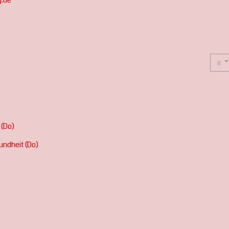
g.de
 (Do)
undheit (Do)