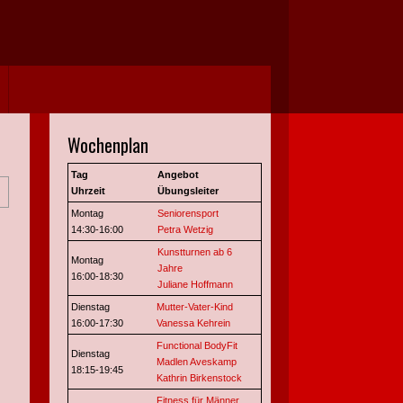
Jahr
Monat
Jahr
Monat
Wochenplan
Tag
Angebot
Uhrzeit
Übungsleiter
Montag
Seniorensport
14:30-16:00
Petra Wetzig
Kunstturnen ab 6
Montag
Jahre
16:00-18:30
Juliane Hoffmann
Dienstag
Mutter-Vater-Kind
16:00-17:30
Vanessa Kehrein
Functional BodyFit
Dienstag
Madlen Aveskamp
18:15-19:45
Kathrin Birkenstock
Fitness für Männer