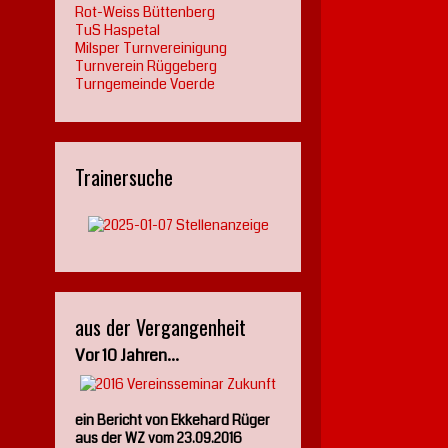
Rot-Weiss Büttenberg
TuS Haspetal
Milsper Turnvereinigung
Turnverein Rüggeberg
Turngemeinde Voerde
Trainersuche
aus der Vergangenheit
Vor 10 Jahren...
ein Bericht von Ekkehard Rüger
aus der WZ vom 23.09.2016