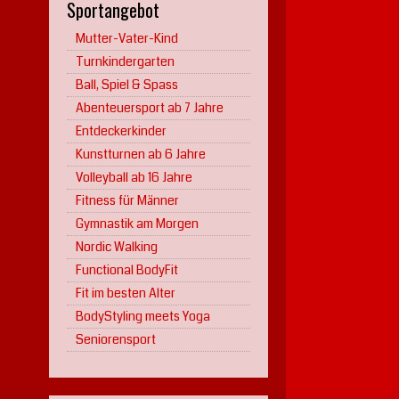
Sportangebot
Mutter-Vater-Kind
Turnkindergarten
Ball, Spiel & Spass
Abenteuersport ab 7 Jahre
Entdeckerkinder
Kunstturnen ab 6 Jahre
Volleyball ab 16 Jahre
Fitness für Männer
Gymnastik am Morgen
Nordic Walking
Functional BodyFit
Fit im besten Alter
BodyStyling meets Yoga
Seniorensport