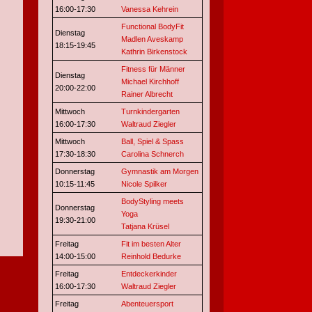
16:00-17:30
Vanessa Kehrein
Functional BodyFit
Dienstag
Madlen Aveskamp
18:15-19:45
Kathrin Birkenstock
Fitness für Männer
Dienstag
Michael Kirchhoff
20:00-22:00
Rainer Albrecht
Mittwoch
Turnkindergarten
16:00-17:30
Waltraud Ziegler
Mittwoch
Ball, Spiel & Spass
17:30-18:30
Carolina Schnerch
Donnerstag
Gymnastik am Morgen
10:15-11:45
Nicole Spilker
BodyStyling meets
Donnerstag
Yoga
19:30-21:00
Tatjana Krüsel
Freitag
Fit im besten Alter
14:00-15:00
Reinhold Bedurke
Freitag
Entdeckerkinder
16:00-17:30
Waltraud Ziegler
Freitag
Abenteuersport