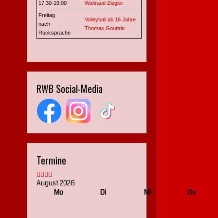
17:30-19:00
Waltraud Ziegler
Freitag
Volleyball ab 16 Jahre
nach
Thomas Gouttrin
Rücksprache
RWB Social-Media
Termine
August 2026
Mo
Di
Mi
Do