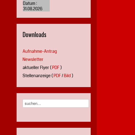
Datum :
31.08.2026
Downloads
Aufnahme-Antrag
Newsletter
aktueller Flyer (
PDF
)
Stellenanzeige (
PDF
/
Bild
)