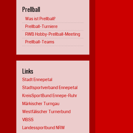
Prellball
Was ist Prellball?
Prellball-Turniere
RWB Hobby-Prellball-Meeting
Prellball-Teams
Links
Stadt Ennepetal
Stadtsportverband Ennepetal
KreisSportBund Ennepe-Ruhr
Märkischer Turngau
Westfälischer Turnerbund
VIBSS
Landessportbund NRW