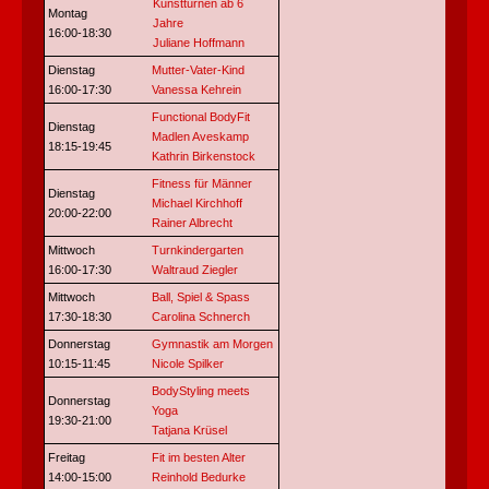
Kunstturnen ab 6
Montag
Jahre
16:00-18:30
Juliane Hoffmann
Dienstag
Mutter-Vater-Kind
16:00-17:30
Vanessa Kehrein
Functional BodyFit
Dienstag
Madlen Aveskamp
18:15-19:45
Kathrin Birkenstock
Fitness für Männer
Dienstag
Michael Kirchhoff
20:00-22:00
Rainer Albrecht
Mittwoch
Turnkindergarten
16:00-17:30
Waltraud Ziegler
Mittwoch
Ball, Spiel & Spass
17:30-18:30
Carolina Schnerch
Donnerstag
Gymnastik am Morgen
10:15-11:45
Nicole Spilker
BodyStyling meets
Donnerstag
Yoga
19:30-21:00
Tatjana Krüsel
Freitag
Fit im besten Alter
14:00-15:00
Reinhold Bedurke