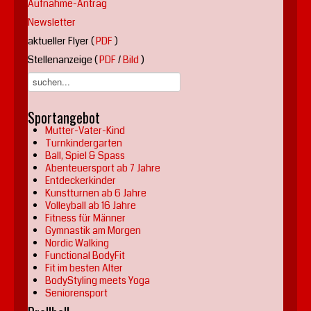
Aufnahme-Antrag
Newsletter
aktueller Flyer (
PDF
)
Stellenanzeige (
PDF
/
Bild
)
Sportangebot
Mutter-Vater-Kind
Turnkindergarten
Ball, Spiel & Spass
Abenteuersport ab 7 Jahre
Entdeckerkinder
Kunstturnen ab 6 Jahre
Volleyball ab 16 Jahre
Fitness für Männer
Gymnastik am Morgen
Nordic Walking
Functional BodyFit
Fit im besten Alter
BodyStyling meets Yoga
Seniorensport