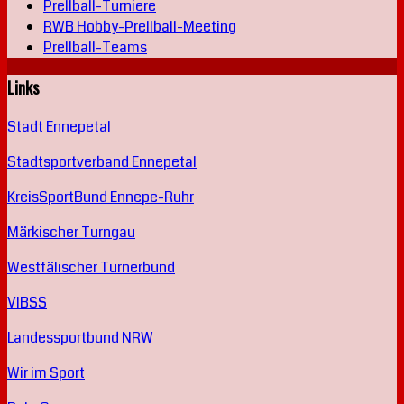
Prellball-Turniere
RWB Hobby-Prellball-Meeting
Prellball-Teams
Links
Stadt Ennepetal
Stadtsportverband Ennepetal
KreisSportBund Ennepe-Ruhr
Märkischer Turngau
Westfälischer Turnerbund
VIBSS
Landessportbund NRW
Wir im Sport