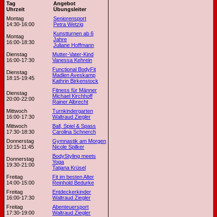
Tag
Angebot
Uhrzeit
Übungsleiter
Montag
Seniorensport
14:30-16:00
Petra Wetzig
Kunstturnen ab 6
Montag
Jahre
16:00-18:30
Juliane Hoffmann
Dienstag
Mutter-Vater-Kind
16:00-17:30
Vanessa Kehrein
Functional BodyFit
Dienstag
Madlen Aveskamp
18:15-19:45
Kathrin Birkenstock
Fitness für Männer
Dienstag
Michael Kirchhoff
20:00-22:00
Rainer Albrecht
Mittwoch
Turnkindergarten
16:00-17:30
Waltraud Ziegler
Mittwoch
Ball, Spiel & Spass
17:30-18:30
Carolina Schnerch
Donnerstag
Gymnastik am Morgen
10:15-11:45
Nicole Spilker
BodyStyling meets
Donnerstag
Yoga
19:30-21:00
Tatjana Krüsel
Freitag
Fit im besten Alter
14:00-15:00
Reinhold Bedurke
Freitag
Entdeckerkinder
16:00-17:30
Waltraud Ziegler
Freitag
Abenteuersport
17:30-19:00
Waltraud Ziegler