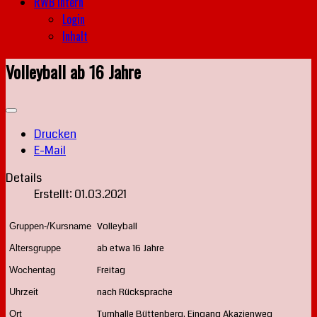
RWB intern
Login
Inhalt
Volleyball ab 16 Jahre
Drucken
E-Mail
Details
Erstellt: 01.03.2021
Volleyball
Gruppen-/Kursname
ab etwa 16 Jahre
Altersgruppe
Freitag
Wochentag
nach Rücksprache
Uhrzeit
Turnhalle Büttenberg, Eingang Akazienweg
Ort