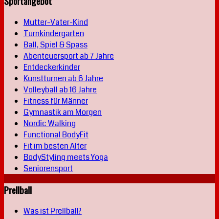
Sportangebot
Mutter-Vater-Kind
Turnkindergarten
Ball, Spiel & Spass
Abenteuersport ab 7 Jahre
Entdeckerkinder
Kunstturnen ab 6 Jahre
Volleyball ab 16 Jahre
Fitness für Männer
Gymnastik am Morgen
Nordic Walking
Functional BodyFit
Fit im besten Alter
BodyStyling meets Yoga
Seniorensport
Prellball
Was ist Prellball?