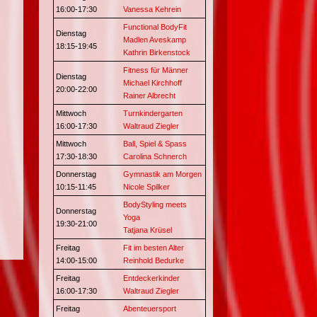
16:00-17:30
Vanessa Kehrein
Functional BodyFit
Dienstag
Madlen Aveskamp
18:15-19:45
Kathrin Birkenstock
Fitness für Männer
Dienstag
Michael Kirchhoff
20:00-22:00
Rainer Albrecht
Mittwoch
Turnkindergarten
16:00-17:30
Waltraud Ziegler
Mittwoch
Ball, Spiel & Spass
17:30-18:30
Carolina Schnerch
Donnerstag
Gymnastik am Morgen
10:15-11:45
Nicole Spilker
BodyStyling meets
Donnerstag
Yoga
19:30-21:00
Tatjana Krüsel
Freitag
Fit im besten Alter
14:00-15:00
Reinhold Bedurke
Freitag
Entdeckerkinder
16:00-17:30
Waltraud Ziegler
Freitag
Abenteuersport