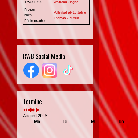
17:30-19:00
Waltraud Ziegler
Freitag
Volleyball ab 16 Jahre
nach
Thomas Gouttrin
Rücksprache
RWB Social-Media
Termine
August 2026
Mo
Di
Mi
Do