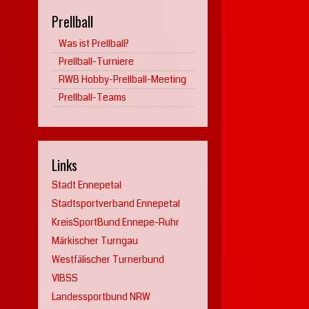
Prellball
Was ist Prellball?
Prellball-Turniere
RWB Hobby-Prellball-Meeting
Prellball-Teams
Links
Stadt Ennepetal
Stadtsportverband Ennepetal
KreisSportBund Ennepe-Ruhr
Märkischer Turngau
Westfälischer Turnerbund
VIBSS
Landessportbund NRW