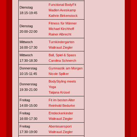
Functional BodyFit
Dienstag
Madlen Aveskamp
18:15-19:45
Kathrin Birkenstock
Fitness für Männer
Dienstag
Michael Kirchhoff
20:00-22:00
Rainer Albrecht
Mittwoch
Turnkindergarten
16:00-17:30
Waltraud Ziegler
Mittwoch
Ball, Spiel & Spass
17:30-18:30
Carolina Schnerch
Donnerstag
Gymnastik am Morgen
10:15-11:45
Nicole Spilker
BodyStyling meets
Donnerstag
Yoga
19:30-21:00
Tatjana Krüsel
Freitag
Fit im besten Alter
14:00-15:00
Reinhold Bedurke
Freitag
Entdeckerkinder
16:00-17:30
Waltraud Ziegler
Freitag
Abenteuersport
17:30-19:00
Waltraud Ziegler