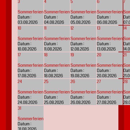
3
4
5
6
7
Sommerferien
Sommerferien
Sommerferien
Sommerferien
Som
Datum :
Datum :
Datum :
Datum :
Dat
03.08.2026
04.08.2026
05.08.2026
06.08.2026
07.
10
11
12
13
14
Sommerferien
Sommerferien
Sommerferien
Sommerferien
Som
Datum :
Datum :
Datum :
Datum :
Dat
10.08.2026
11.08.2026
12.08.2026
13.08.2026
14.
17
18
19
20
21
Sommerferien
Sommerferien
Sommerferien
Sommerferien
Som
Datum :
Datum :
Datum :
Datum :
Dat
17.08.2026
18.08.2026
19.08.2026
20.08.2026
21.
24
25
26
27
28
Sommerferien
Sommerferien
Sommerferien
Sommerferien
Som
Datum :
Datum :
Datum :
Datum :
Dat
24.08.2026
25.08.2026
26.08.2026
27.08.2026
28.
31
Sommerferien
Datum :
31.08.2026