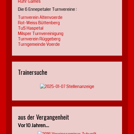
Ruhr Games
Die 6 Ennepetaler Turnvereine :
Turnverein Altenvoerde
Rot-Weiss Büttenberg
TuS Haspetal
Milsper Turnvereinigung
Turnverein Rüggeberg
Turngemeinde Voerde
Trainersuche
aus der Vergangenheit
Vor 10 Jahren...