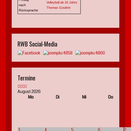
Volleyball ab 16 Jahre
nach
Thomas Gouttrin
Rücksprache
RWB Social-Media
Termine
August 2026
Mo
Di
Mi
Do
3
4
5
6
7