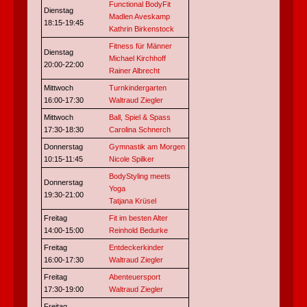
Functional BodyFit
Dienstag
Madlen Aveskamp
18:15-19:45
Kathrin Birkenstock
Fitness für Männer
Dienstag
Michael Kirchhoff
20:00-22:00
Rainer Albrecht
Mittwoch
Turnkindergarten
16:00-17:30
Waltraud Ziegler
Mittwoch
Ball, Spiel & Spass
17:30-18:30
Carolina Schnerch
Donnerstag
Gymnastik am Morgen
10:15-11:45
Nicole Spilker
BodyStyling meets
Donnerstag
Yoga
19:30-21:00
Tatjana Krüsel
Freitag
Fit im besten Alter
14:00-15:00
Reinhold Bedurke
Freitag
Entdeckerkinder
16:00-17:30
Waltraud Ziegler
Freitag
Abenteuersport
17:30-19:00
Waltraud Ziegler
Freitag