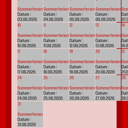
Sommerferien
Sommerferien
Sommerferien
Sommerferien
Som
Datum :
Datum :
Datum :
Datum :
Dat
03.08.2026
04.08.2026
05.08.2026
06.08.2026
07.
10
11
12
13
14
Sommerferien
Sommerferien
Sommerferien
Sommerferien
Som
Datum :
Datum :
Datum :
Datum :
Dat
10.08.2026
11.08.2026
12.08.2026
13.08.2026
14.
17
18
19
20
21
Sommerferien
Sommerferien
Sommerferien
Sommerferien
Som
Datum :
Datum :
Datum :
Datum :
Dat
17.08.2026
18.08.2026
19.08.2026
20.08.2026
21.
24
25
26
27
28
Sommerferien
Sommerferien
Sommerferien
Sommerferien
Som
Datum :
Datum :
Datum :
Datum :
Dat
24.08.2026
25.08.2026
26.08.2026
27.08.2026
28.
31
Sommerferien
Datum :
31.08.2026