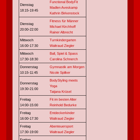
Functional BodyFit
Dienstag
Madlen Aveskamp
18:15-19:45
Kathrin Birkenstock
Fitness für Männer
Dienstag
Michael Kirchhoff
20:00-22:00
Rainer Albrecht
Mittwoch
Turnkindergarten
16:00-17:30
Waltraud Ziegler
Mittwoch
Ball, Spiel & Spass
17:30-18:30
Carolina Schnerch
Donnerstag
Gymnastik am Morgen
10:15-11:45
Nicole Spilker
BodyStyling meets
Donnerstag
Yoga
19:30-21:00
Tatjana Krüsel
Freitag
Fit im besten Alter
14:00-15:00
Reinhold Bedurke
Freitag
Entdeckerkinder
16:00-17:30
Waltraud Ziegler
Freitag
Abenteuersport
17:30-19:00
Waltraud Ziegler
Freitag