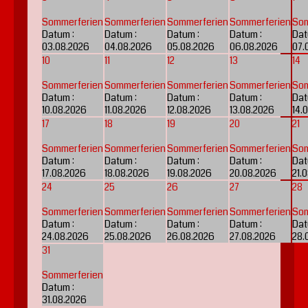
Sommerferien
Sommerferien
Sommerferien
Sommerferien
Som
Datum :
Datum :
Datum :
Datum :
Dat
03.08.2026
04.08.2026
05.08.2026
06.08.2026
07.
10
11
12
13
14
Sommerferien
Sommerferien
Sommerferien
Sommerferien
Som
Datum :
Datum :
Datum :
Datum :
Dat
10.08.2026
11.08.2026
12.08.2026
13.08.2026
14.
17
18
19
20
21
Sommerferien
Sommerferien
Sommerferien
Sommerferien
Som
Datum :
Datum :
Datum :
Datum :
Dat
17.08.2026
18.08.2026
19.08.2026
20.08.2026
21.
24
25
26
27
28
Sommerferien
Sommerferien
Sommerferien
Sommerferien
Som
Datum :
Datum :
Datum :
Datum :
Dat
24.08.2026
25.08.2026
26.08.2026
27.08.2026
28.
31
Sommerferien
Datum :
31.08.2026