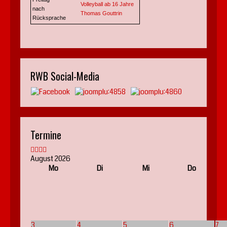
Volleyball ab 16 Jahre
nach
Thomas Gouttrin
Rücksprache
RWB Social-Media
Termine
August 2026
Mo
Di
Mi
Do
3
4
5
6
7