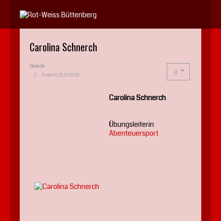
Jahr
Monat
Jahr
Monat
Carolina Schnerch
Details
Erstellt: 22.03.2021
Carolina Schnerch
Übungsleiterin
Abenteuersport