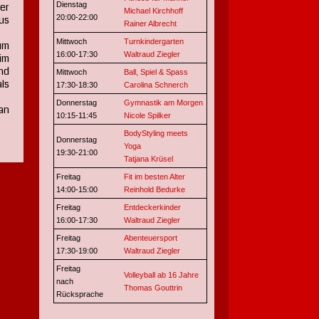
er
Dienstag
Michael Kirchhoff
us
20:00-22:00
Rainer Albrecht
Mittwoch
Turnkindergarten
um
16:00-17:30
Waltraud Ziegler
im
und
Mittwoch
Ball, Spiel & Spass
als
17:30-18:30
Carolina Schnerch
Donnerstag
Gymnastik am Morgen
an
10:15-11:45
Nicole Spilker
BodyStyling meets
Donnerstag
Yoga
19:30-21:00
Tatjana Krüsel
Freitag
Fit im besten Alter
14:00-15:00
Reinhold Bedurke
Freitag
Entdeckerkinder
16:00-17:30
Waltraud Ziegler
Freitag
Abenteuersport
17:30-19:00
Waltraud Ziegler
Freitag
Volleyball ab 16 Jahre
nach
Thomas Gouttrin
Rücksprache