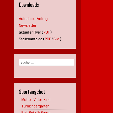
Downloads
Aufnahme-Antrag
Newsletter
aktueller Flyer (
PDF
)
Stellenanzeige (
PDF
/
Bild
)
Sportangebot
Mutter-Vater-Kind
Turnkindergarten
Ball, Spiel & Spass