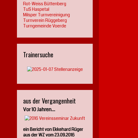
Rot-Weiss Büttenberg
TuS Haspetal
Milsper Turnvereinigung
Turnverein Rüggeberg
Turngemeinde Voerde
Trainersuche
aus der Vergangenheit
Vor 10 Jahren...
ein Bericht von Ekkehard Rüger
aus der WZ vom 23.09.2016