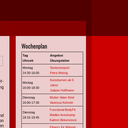
Jahr
Monat
Jahr
Monat
Wochenplan
Tag
Angebot
Uhrzeit
Übungsleiter
Montag
Seniorensport
14:30-16:00
Petra Wetzig
ot-
Kunstturnen ab 6
Montag
Jahre
ng
16:00-18:30
Juliane Hoffmann
Dienstag
Mutter-Vater-Kind
16:00-17:30
Vanessa Kehrein
Functional BodyFit
Dienstag
nd
Madlen Aveskamp
18:15-19:45
on
Kathrin Birkenstock
en
Fitness für Männer