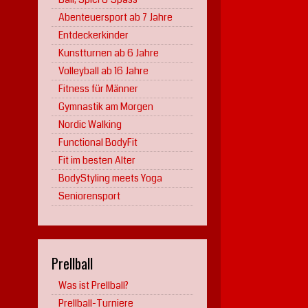
Abenteuersport ab 7 Jahre
Entdeckerkinder
Kunstturnen ab 6 Jahre
Volleyball ab 16 Jahre
Fitness für Männer
Gymnastik am Morgen
Nordic Walking
Functional BodyFit
Fit im besten Alter
BodyStyling meets Yoga
Seniorensport
Prellball
Was ist Prellball?
Prellball-Turniere