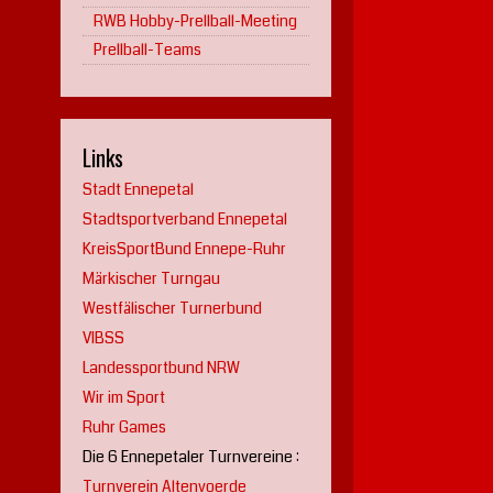
RWB Hobby-Prellball-Meeting
Prellball-Teams
Links
Stadt Ennepetal
Stadtsportverband Ennepetal
KreisSportBund Ennepe-Ruhr
Märkischer Turngau
Westfälischer Turnerbund
VIBSS
Landessportbund NRW
Wir im Sport
Ruhr Games
Die 6 Ennepetaler Turnvereine :
Turnverein Altenvoerde