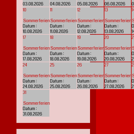
03.08.2026
04.08.2026
05.08.2026
06.08.2026
0
10
11
12
13
1
Sommerferien
Sommerferien
Sommerferien
Sommerferien
Datum :
Datum :
Datum :
Datum :
D
10.08.2026
11.08.2026
12.08.2026
13.08.2026
1
17
18
19
20
2
Sommerferien
Sommerferien
Sommerferien
Sommerferien
Datum :
Datum :
Datum :
Datum :
D
17.08.2026
18.08.2026
19.08.2026
20.08.2026
2
24
25
26
27
2
Sommerferien
Sommerferien
Sommerferien
Sommerferien
Datum :
Datum :
Datum :
Datum :
D
24.08.2026
25.08.2026
26.08.2026
27.08.2026
2
31
Sommerferien
Datum :
31.08.2026