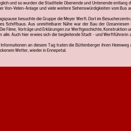
glich und so wurden die Stadtteile Obenende und Untenende entlang d
e der Von-Velen-Anlage und viele weitere Sehenswürdigkeiten vom Bus a
agspause besuchte die Gruppe die Meyer Werft. Dort im Besucherzentr
des Schiffbaus. Aus unmittelbarer Nähe war der Bau der Ozeanriesen 
Die Filme, Vorträge und Erklärungen zur Werftgeschichte, Konstruktion 
 alle. Auch hier erwies sich die begleitende Stadt - und Werftführerin 
nd Informationen an diesem Tag traten die Büttenberger ihren Heimweg 
ockenem Wetter, wieder in Ennepetal.