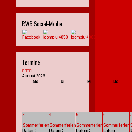
RWB Social-Media
Termine
August 2026
Mo
Di
Mi
Do
3
4
5
6
7
Sommerferien
Sommerferien
Sommerferien
Sommerferien
Datum :
Datum :
Datum :
Datum :
D