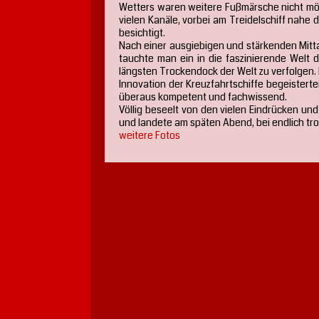
Wetters waren weitere Fußmärsche nicht mö
vielen Kanäle, vorbei am Treidelschiff nah
besichtigt.
Nach einer ausgiebigen und stärkenden Mitt
tauchte man ein in die faszinierende Welt 
längsten Trockendock der Welt zu verfolgen. 
Innovation der Kreuzfahrtschiffe begeisterten
überaus kompetent und fachwissend.
Völlig beseelt von den vielen Eindrücken u
und landete am späten Abend, bei endlich tr
weitere Fotos