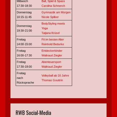
Mittwoch
Ball, Spiel & Spass
17:30-18:30
Carolina Schnerch
Donnerstag
Gymnastik am Morgen
10:15-11:45
Nicole Spilker
BodyStyling meets
Donnerstag
Yoga
19:30-21:00
Tatjana Krüsel
Freitag
Fit im besten Alter
14:00-15:00
Reinhold Bedurke
Freitag
Entdeckerkinder
16:00-17:30
Waltraud Ziegler
Freitag
Abenteuersport
17:30-19:00
Waltraud Ziegler
Freitag
Volleyball ab 16 Jahre
nach
Thomas Gouttrin
Rücksprache
RWB Social-Media