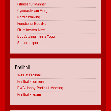
Fitness für Männer
Gymnastik am Morgen
Nordic Walking
Functional BodyFit
Fit im besten Alter
BodyStyling meets Yoga
Seniorensport
Prellball
Was ist Prellball?
Prellball-Turniere
RWB Hobby-Prellball-Meeting
Prellball-Teams