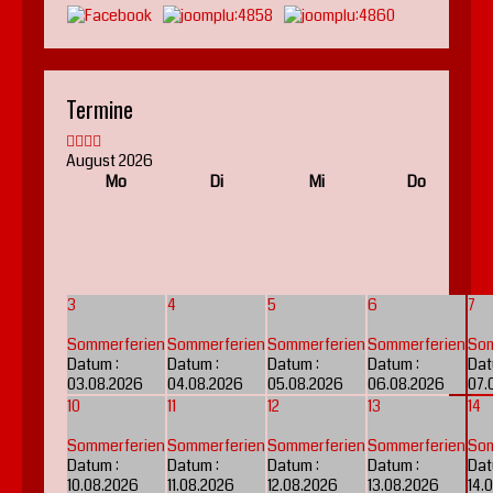
Termine
August 2026
Mo
Di
Mi
Do
3
4
5
6
7
Sommerferien
Sommerferien
Sommerferien
Sommerferien
Som
Datum :
Datum :
Datum :
Datum :
Dat
03.08.2026
04.08.2026
05.08.2026
06.08.2026
07.
10
11
12
13
14
Sommerferien
Sommerferien
Sommerferien
Sommerferien
Som
Datum :
Datum :
Datum :
Datum :
Dat
10.08.2026
11.08.2026
12.08.2026
13.08.2026
14.