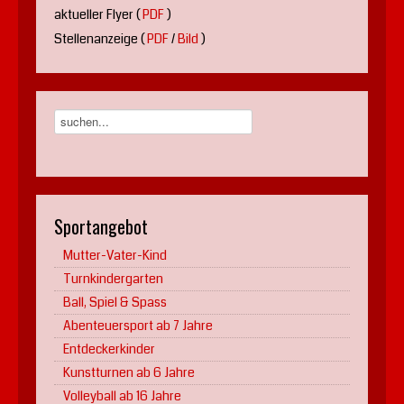
aktueller Flyer (
PDF
)
Stellenanzeige (
PDF
/
Bild
)
Sportangebot
Mutter-Vater-Kind
Turnkindergarten
Ball, Spiel & Spass
Abenteuersport ab 7 Jahre
Entdeckerkinder
Kunstturnen ab 6 Jahre
Volleyball ab 16 Jahre