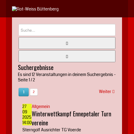
Jahr
Monat
Jahr
Monat
Suchergebnisse
Es sind 12 Veranstaltungen in deinem Suchergebnis
-
Seite 1 / 2
Weiter
1
2
27
Allgemein
09
Winterwettkampf Ennepetaler Turn
2025
vereine
14:00
Sterngolf Ausrichter TG Voerde