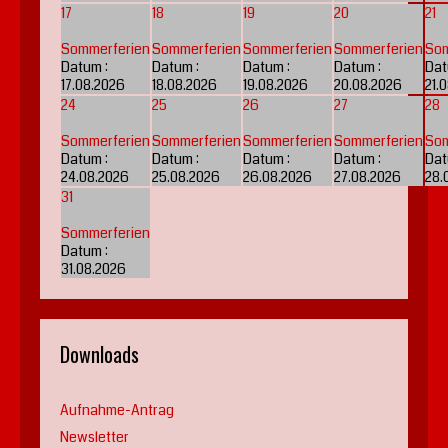
17
18
19
20
21
Sommerferien
Sommerferien
Sommerferien
Sommerferien
Som
Datum :
Datum :
Datum :
Datum :
Dat
17.08.2026
18.08.2026
19.08.2026
20.08.2026
21.
24
25
26
27
28
Sommerferien
Sommerferien
Sommerferien
Sommerferien
Som
Datum :
Datum :
Datum :
Datum :
Dat
24.08.2026
25.08.2026
26.08.2026
27.08.2026
28.
31
Sommerferien
Datum :
31.08.2026
Downloads
Aufnahme-Antrag
Newsletter