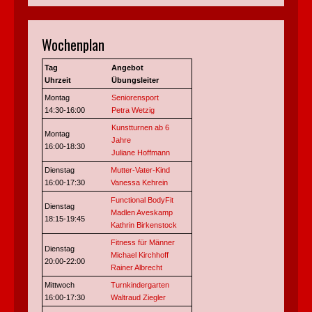
Wochenplan
Tag
Angebot
Uhrzeit
Übungsleiter
Montag
Seniorensport
14:30-16:00
Petra Wetzig
Kunstturnen ab 6
Montag
Jahre
16:00-18:30
Juliane Hoffmann
Dienstag
Mutter-Vater-Kind
16:00-17:30
Vanessa Kehrein
Functional BodyFit
Dienstag
Madlen Aveskamp
18:15-19:45
Kathrin Birkenstock
Fitness für Männer
Dienstag
Michael Kirchhoff
20:00-22:00
Rainer Albrecht
Mittwoch
Turnkindergarten
16:00-17:30
Waltraud Ziegler